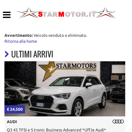
HOME
LISTA VEICOLI
Avvertimento:
Veicolo venduto o eliminato.
Ritorna alla home
ACQUISTIAMO USATO
ULTIMI ARRIVI
ASSISTENZA
CONTATTI
€ 24.500
€
AUDI
Q3 45 TFSI e S tronic Business Advanced *Uff.le Audi*
P