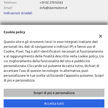
Telefono:
+39 02 27016563
Email:
info@starmotors.it
Indicazioni stradali
Dati fiscali:
Cookie policy
STAR MOTORS SRL
Via Verona ,1/A Cernusco sul Naviglio (MI)
Questo sito e gli strumenti terzi in esso integrati trattano dati
C.F/P.IVA:
11196640962
personali (es. dati di navigazione o indirizzi IP) e fanno uso di
Registro delle imprese:
MI
Cookie, Pixel, Tag o altri identificatori necessari al funzionamento
e al raggiungimento delle finalità descritte nella cookie policy, tra
cui miglioramento della funzionalità del sito e pubblicità
personalizzata. Cliccando sul pulsante Accetta tutto, dichiari di
accettare l'uso di queste tecnologie. In alternativa, puoi
personalizzare le tue scelte utilizzando l'apposito pulsante. Scopri
di più e personalizza.
Scopri di più e personalizza
Copyright © 2026 GestionaleAuto.com S.r.l., Tutti i diritti riservati -
Leggi l'informativa sulla privacy
-
Cookie Policy
Sito creato da:
GestionaleAuto.com
Accetta tutti