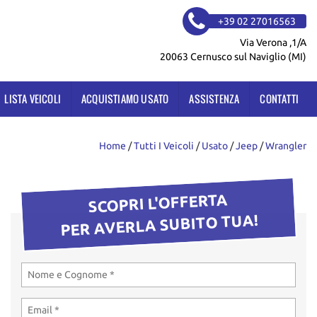
+39 02 27016563
Via Verona ,1/A
20063 Cernusco sul Naviglio (MI)
LISTA VEICOLI
ACQUISTIAMO USATO
ASSISTENZA
CONTATTI
Home
/
Tutti I Veicoli
/
Usato
/
Jeep
/
Wrangler
SCOPRI L'OFFERTA
PER AVERLA SUBITO TUA!