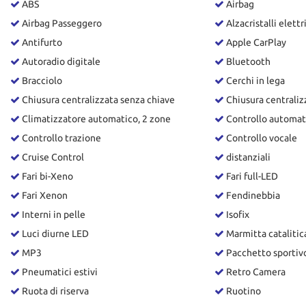
ABS
Airbag
Airbag Passeggero
Alzacristalli elettr
Antifurto
Apple CarPlay
Autoradio digitale
Bluetooth
Bracciolo
Cerchi in lega
Chiusura centralizzata senza chiave
Chiusura centrali
Climatizzatore automatico, 2 zone
Controllo automat
Controllo trazione
Controllo vocale
Cruise Control
distanziali
Fari bi-Xeno
Fari full-LED
Fari Xenon
Fendinebbia
Interni in pelle
Isofix
Luci diurne LED
Marmitta catalitic
MP3
Pacchetto sportiv
Pneumatici estivi
Retro Camera
Ruota di riserva
Ruotino