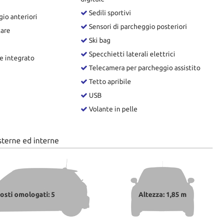
Sedili sportivi
io anteriori
Sensori di parcheggio posteriori
tare
Ski bag
Specchietti laterali elettrici
e integrato
Telecamera per parcheggio assistito
Tetto apribile
USB
Volante in pelle
sterne ed interne
osti omologati: 5
Altezza: 1,85 m