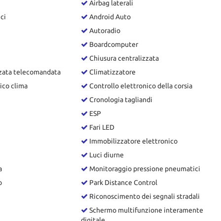
Airbag laterali
ici
Android Auto
Autoradio
Boardcomputer
Chiusura centralizzata
zzata telecomandata
Climatizzatore
ico clima
Controllo elettronico della corsia
Cronologia tagliandi
ESP
Fari LED
Immobilizzatore elettronico
Luci diurne
a
Monitoraggio pressione pneumatici
o
Park Distance Control
Riconoscimento dei segnali stradali
Schermo multifunzione interamente
digitale