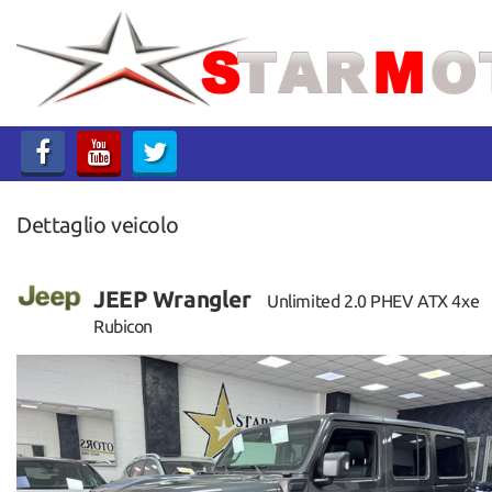
HOME
LISTA VEICOLI
ACQUISTIAMO USATO
Dettaglio veicolo
ASSISTENZA
CONTATTI
JEEP Wrangler
Unlimited 2.0 PHEV ATX 4xe
Rubicon