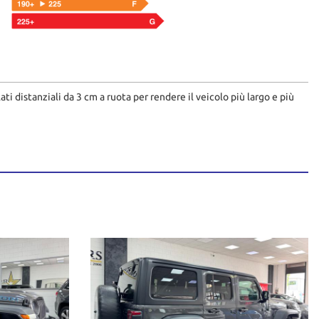
i distanziali da 3 cm a ruota per rendere il veicolo più largo e più
fficienza, sicurezza e qualità da oltre 20 anni.