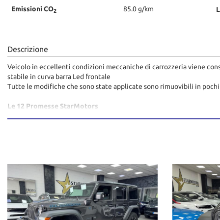
Emissioni CO
85.0 g/km
L
2
Descrizione
Veicolo in eccellenti condizioni meccaniche di carrozzeria viene conse
stabile in curva barra Led frontale
Tutte le modifiche che sono state applicate sono rimuovibili in poch
Le 12 Promesse StarMotors
Solo l’usato StarMotors ti fa ben 12 promesse, per offrirti un servizio 
1. Garanzia fino a 48 mesi
2. Assistenza Stradale
3. Prodotti Finanziari
4. Permuta
5. Polizze Assicurativi
6. Auto Sostitutiva
7. Chilometraggio Certificato
8. Manutenzione