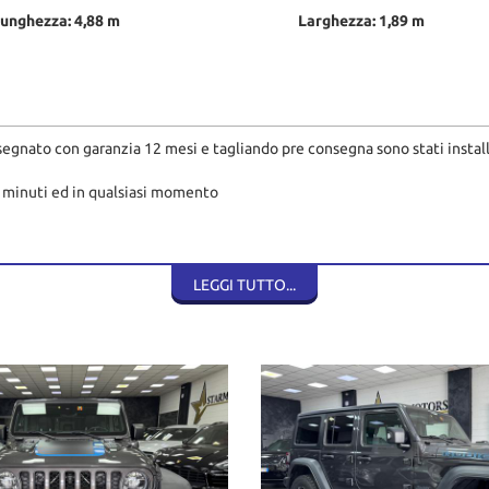
unghezza: 4,88 m
Larghezza: 1,89 m
gnato con garanzia 12 mesi e tagliando pre consegna sono stati installat
i minuti ed in qualsiasi momento
personalizzato e completo in grado di assicurarti il meglio in termini di e
LEGGI TUTTO...