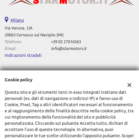
Milano
Via Verona ,1/A
20063 Cernusco sul Naviglio (MI)
Telefono:
+39 02 27016563
Email:
info@starmotors.it
Indicazioni stradali
Dati fiscali:
Cookie policy
STAR MOTORS SRL
Via Verona ,1/A Cernusco sul Naviglio (MI)
Questo sito e gli strumenti terzi in esso integrati trattano dati
C.F/P.IVA:
11196640962
personali (es. dati di navigazione o indirizzi IP) e fanno uso di
Registro delle imprese:
MI
Cookie, Pixel, Tag o altri identificatori necessari al funzionamento
e al raggiungimento delle finalità descritte nella cookie policy, tra
cui miglioramento della funzionalità del sito e pubblicità
personalizzata. Cliccando sul pulsante Accetta tutto, dichiari di
accettare l'uso di queste tecnologie. In alternativa, puoi
personalizzare le tue scelte utilizzando l'apposito pulsante. Scopri