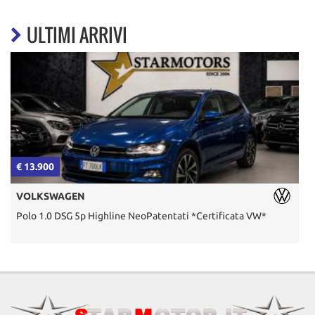
ULTIMI ARRIVI
€ 13.900
€
VOLKSWAGEN
Polo 1.0 DSG 5p Highline NeoPatentati *Certificata VW*
T