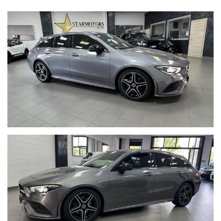
4. Permuta
5. Polizze Assicurativi
6. Auto Sostitutiva
7. Chilometraggio Certificato
8. Manutenzione
9. 150 Controlli
10. Consulenza Personalizzata
11. Digital Store
12. Tagliando pre-consegna