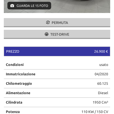
GUARDA LE 15 FOTO
PERMUTA
TEST-DRIVE
PREZZO
26.900 €
Condizioni
usato
Immatricolazione
04/2020
Chilometraggio
60.125
Alimentazione
Diesel
Cilindrata
1950 Cm³
Potenza
110 KW / 150 CV