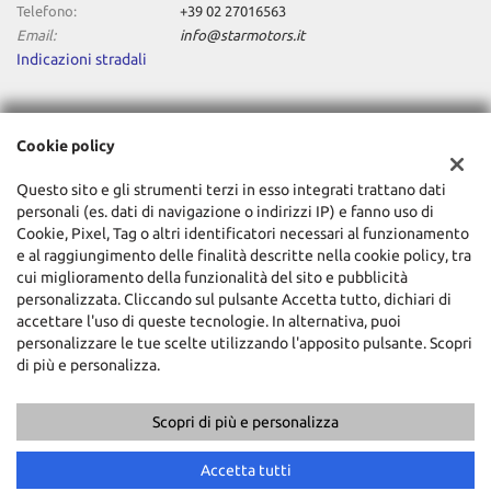
Telefono:
+39 02 27016563
Email:
info@starmotors.it
Indicazioni stradali
Dati fiscali:
Cookie policy
STAR MOTORS SRL
Via Verona ,1/A Cernusco sul Naviglio (MI)
Questo sito e gli strumenti terzi in esso integrati trattano dati
C.F/P.IVA:
11196640962
personali (es. dati di navigazione o indirizzi IP) e fanno uso di
Registro delle imprese:
MI
Cookie, Pixel, Tag o altri identificatori necessari al funzionamento
e al raggiungimento delle finalità descritte nella cookie policy, tra
cui miglioramento della funzionalità del sito e pubblicità
personalizzata. Cliccando sul pulsante Accetta tutto, dichiari di
accettare l'uso di queste tecnologie. In alternativa, puoi
personalizzare le tue scelte utilizzando l'apposito pulsante. Scopri
di più e personalizza.
Scopri di più e personalizza
Copyright © 2026 GestionaleAuto.com S.r.l., Tutti i diritti riservati -
Leggi l'informativa sulla privacy
-
Cookie Policy
Sito creato da:
GestionaleAuto.com
Accetta tutti