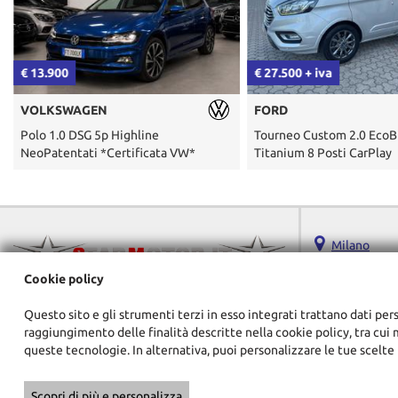
€ 13.900
€ 27.500 + iva
VOLKSWAGEN
FORD
Polo 1.0 DSG 5p Highline
Tourneo Custom 2.0 Eco
NeoPatentati *Certificata VW*
Titanium 8 Posti CarPlay
Milano
Via Verona ,1/A
Cookie policy
20063 Cernusco 
Telefono:
Questo sito e gli strumenti terzi in esso integrati trattano dati pers
Email:
raggiungimento delle finalità descritte nella cookie policy, tra cui 
Indicazioni str
queste tecnologie. In alternativa, puoi personalizzare le tue scelte 
Scopri di più e personalizza
Copyright © 2026 GestionaleAuto.com S.r.l., Tutti i diritti riservati -
Le