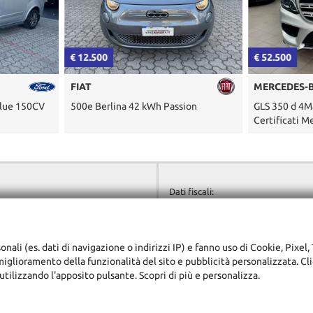
€ 12.500
€ 52.500
FIAT
MERCEDES-
Blue 150CV
500e Berlina 42 kWh Passion
GLS 350 d 4M
Certificati M
Dati fiscali:
STAR MOTORS SRL
Via Verona ,1/A Cernusco sul Navigl
sul Naviglio (MI)
C.F/P.IVA:
11196640962
+39 02 27016563
onali (es. dati di navigazione o indirizzi IP) e fanno uso di Cookie, Pixel,
Registro delle imprese:
MI
info@starmotors.it
miglioramento della funzionalità del sito e pubblicità personalizzata. Cli
adali
utilizzando l'apposito pulsante. Scopri di più e personalizza.
ggi l'informativa sulla privacy
-
Cookie Policy