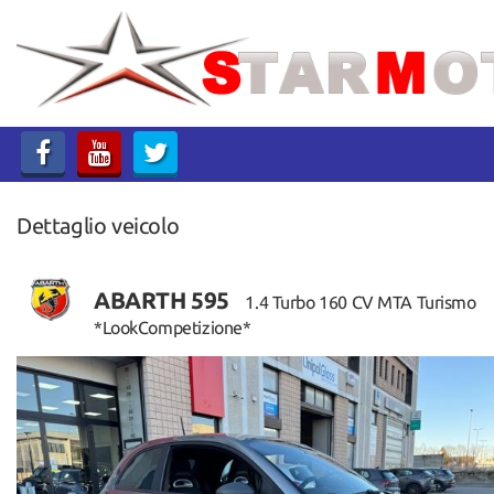
HOME
LISTA VEICOLI
ACQUISTIAMO USATO
Dettaglio veicolo
ASSISTENZA
CONTATTI
ABARTH 595
1.4 Turbo 160 CV MTA Turismo
*LookCompetizione*