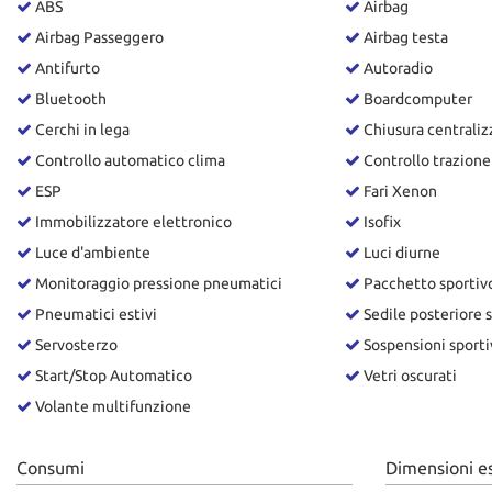
ABS
Airbag
Airbag Passeggero
Airbag testa
Antifurto
Autoradio
Bluetooth
Boardcomputer
Cerchi in lega
Chiusura centraliz
Controllo automatico clima
Controllo trazione
ESP
Fari Xenon
Immobilizzatore elettronico
Isofix
Luce d'ambiente
Luci diurne
Monitoraggio pressione pneumatici
Pacchetto sportiv
Pneumatici estivi
Sedile posteriore 
Servosterzo
Sospensioni sporti
Start/Stop Automatico
Vetri oscurati
Volante multifunzione
Consumi
Dimensioni e