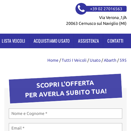
+39 02 27016563
Via Verona ,1/A
20063 Cernusco sul Naviglio (MI)
LISTA VEICOLI
ACQUISTIAMO USATO
ASSISTENZA
CONTATTI
Home
/
Tutti I Veicoli
/
Usato
/
Abarth
/
595
SCOPRI L'OFFERTA
PER AVERLA SUBITO TUA!