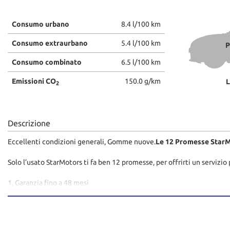
Consumo urbano
8.4 l/100 km
Consumo extraurbano
5.4 l/100 km
P
Consumo combinato
6.5 l/100 km
Emissioni CO
150.0 g/km
L
2
Descrizione
Eccellenti condizioni generali, Gomme nuove.
Le 12 Promesse Star
Solo l’usato StarMotors ti fa ben 12 promesse, per offrirti un servizio 
1. Garanzia fino a 48 mesi
2. Assistenza Stradale
3. Prodotti Finanziari
4. Permuta
5. Polizze Assicurativi