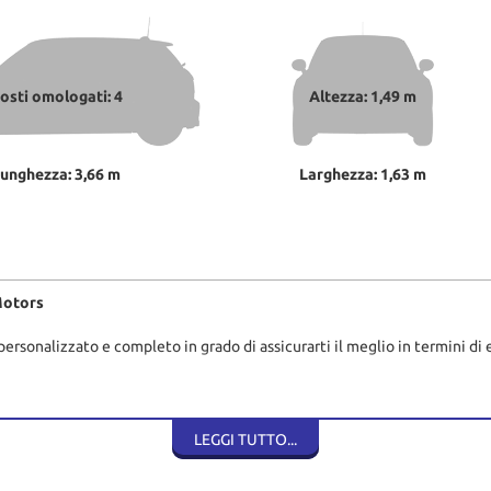
osti omologati: 4
Altezza: 1,49 m
unghezza: 3,66 m
Larghezza: 1,63 m
Motors
personalizzato e completo in grado di assicurarti il meglio in termini di e
LEGGI TUTTO...