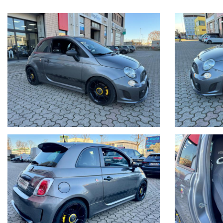
6. Auto Sostitutiva
7. Chilometraggio Certificato
8. Manutenzione
9. 150 Controlli
10. Consulenza Personalizzata
11. Digital Store
12. Tagliando pre-consegna