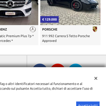
€ 129.000
€
BENZ
PORSCHE
atic Premium Plus 7p *
911 992 Carrera S Tetto Porsche
9
ercedes *
Approved
io (MI)
 Tag o altri identificatori necessari al funzionamento e al
ccando sul pulsante Accetta tutto, dichiari di accettare l'uso di
Accetta tutti
Sito creato da:
GestionaleAuto.com