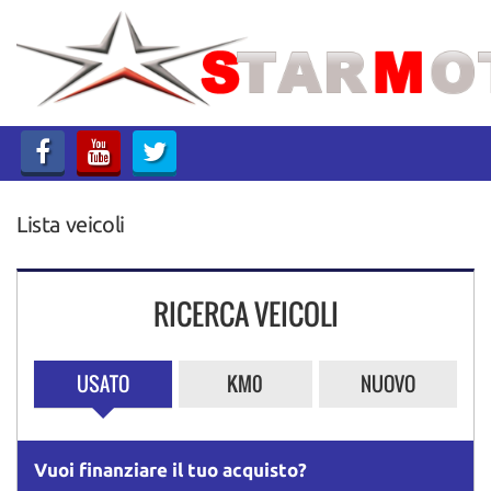
HOME
LISTA VEICOLI
ACQUISTIAMO USATO
Lista veicoli
ASSISTENZA
CONTATTI
RICERCA VEICOLI
USATO
KM0
NUOVO
Vuoi finanziare il tuo acquisto?