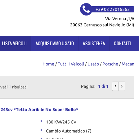
+39 02 27016563
Via Verona ,1/A
20063 Cernusco sul Naviglio (MI)
LISTA VEICOLI
ACQUISTIAMO USATO
ASSISTENZA
CONTATTI
Home
/
Tutti I Veicoli
/
Usato
/
Porsche
/
Macan
Pagina:
1 di 1
ovati
1
risultati
45cv *Tetto Apribile No Super Bollo*
180 KW/245 CV
Cambio Automatico (7)