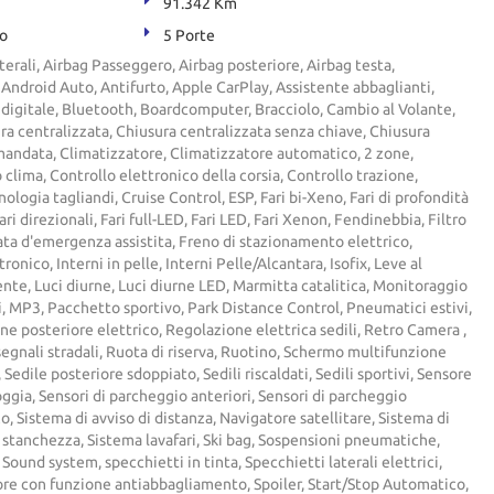
91.342 Km
to
5 Porte
terali, Airbag Passeggero, Airbag posteriore, Airbag testa,
i, Android Auto, Antifurto, Apple CarPlay, Assistente abbaglianti,
digitale, Bluetooth, Boardcomputer, Bracciolo, Cambio al Volante,
ura centralizzata, Chiusura centralizzata senza chiave, Chiusura
mandata, Climatizzatore, Climatizzatore automatico, 2 zone,
clima, Controllo elettronico della corsia, Controllo trazione,
ologia tagliandi, Cruise Control, ESP, Fari bi-Xeno, Fari di profondità
i direzionali, Fari full-LED, Fari LED, Fari Xenon, Fendinebbia, Filtro
ata d'emergenza assistita, Freno di stazionamento elettrico,
onico, Interni in pelle, Interni Pelle/Alcantara, Isofix, Leve al
nte, Luci diurne, Luci diurne LED, Marmitta catalitica, Monitoraggio
 MP3, Pacchetto sportivo, Park Distance Control, Pneumatici estivi,
ne posteriore elettrico, Regolazione elettrica sedili, Retro Camera ,
gnali stradali, Ruota di riserva, Ruotino, Schermo multifunzione
Sedile posteriore sdoppiato, Sedili riscaldati, Sedili sportivi, Sensore
oggia, Sensori di parcheggio anteriori, Sensori di parcheggio
o, Sistema di avviso di distanza, Navigatore satellitare, Sistema di
stanchezza, Sistema lavafari, Ski bag, Sospensioni pneumatiche,
Sound system, specchietti in tinta, Specchietti laterali elettrici,
ore con funzione antiabbagliamento, Spoiler, Start/Stop Automatico,