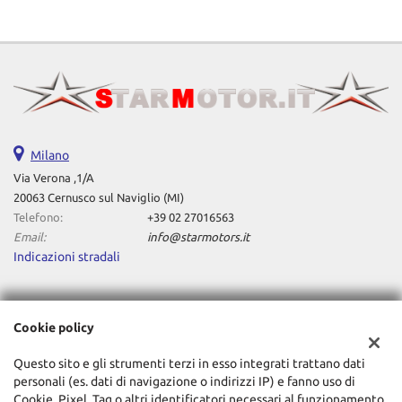
Milano
Via Verona ,1/A
20063 Cernusco sul Naviglio (MI)
Telefono:
+39 02 27016563
Email:
info@starmotors.it
Indicazioni stradali
Dati fiscali:
Cookie policy
STAR MOTORS SRL
Via Verona ,1/A Cernusco sul Naviglio (MI)
Questo sito e gli strumenti terzi in esso integrati trattano dati
C.F/P.IVA:
11196640962
personali (es. dati di navigazione o indirizzi IP) e fanno uso di
Registro delle imprese:
MI
Cookie, Pixel, Tag o altri identificatori necessari al funzionamento