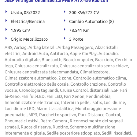
JEEP Wrangler Unlimited 2.0 PHEV ATX 4xe Rubicon
Usato, 08/2022
200 KW/272 CV
Elettrica/Benzina
Cambio Automatico (8)
1.995 Cm³
78.541 Km
Grigio Metallizzato
5 Porte
ABS, Airbag, Airbag laterali, Airbag Passeggero, Alzacristalli
elettrici, Android Auto, Antifurto, Apple CarPlay, Autoradio,
Autoradio digitale, Bluetooth, Boardcomputer, Bracciolo, Cerchi in
lega, Chiusura centralizzata, Chiusura centralizzata senza chiave,
Chiusura centralizzata telecomandata, Climatizzatore,
Climatizzatore automatico, 2 zone, Controllo automatico clima,
Controllo elettronico della corsia, Controllo trazione, Controllo
vocale, Cronologia tagliandi, Cruise Control, distanziali, ESP, Fari
bi-Xeno, Fari full-LED, Fari LED, Fari Xenon, Fendinebbia,
Immobilizzatore elettronico, Interni in pelle, Isofix, Luci diurne,
Luci diurne LED, Marmitta catalitica, Monitoraggio pressione
pneumatici, MP3, Pacchetto sportivo, Park Distance Control,
Pneumatici estivi, Retro Camera , Riconoscimento dei segnali
stradali, Ruota di riserva, Ruotino, Schermo multifunzione
interamente digitale, Sedile posteriore sdoppiato, Sedili riscaldati,